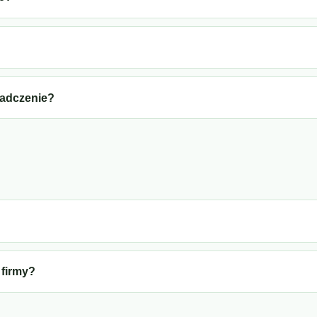
iadczenie?
 firmy?