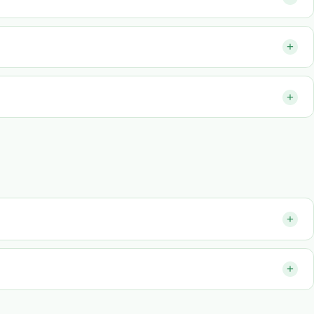
+
+
+
+