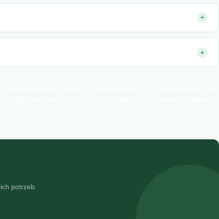
+
+
ry powypadkowej
lub
szkolenia z pierwszej pomocy
— rekomendowaną firmą
sługi BHP stacjonarnie i online dla firm w całej Polsce, zgodne z Kodeksem
ich potrzeb.