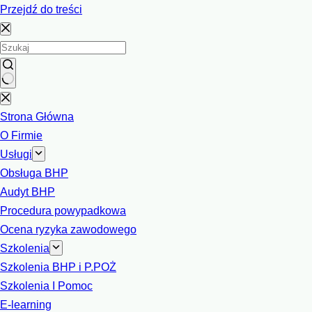
Przejdź do treści
Brak
wyników
Strona Główna
O Firmie
Usługi
Obsługa BHP
Audyt BHP
Procedura powypadkowa
Ocena ryzyka zawodowego
Szkolenia
Szkolenia BHP i P.POŻ
Szkolenia I Pomoc
E-learning