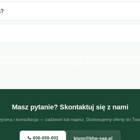
a?
BHP
,
obsługi BHP dla firmy
,
audytu BHP
,
oceny ryzyka zawodowego
,
procedu
650 Kraków, tel. 606-650-002, biuro@bhp-sap.pl. Firma oferuje kompleksowe u
Masz pytanie? Skontaktuj się z nami
ycena i konsultacja — zadzwoń lub napisz. Dostosujemy ofertę do Two
📞 606-650-002
biuro@bhp-sap.pl