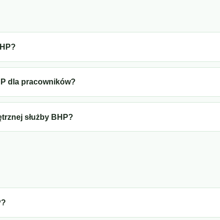
BHP?
HP dla pracowników?
ętrznej służby BHP?
P?