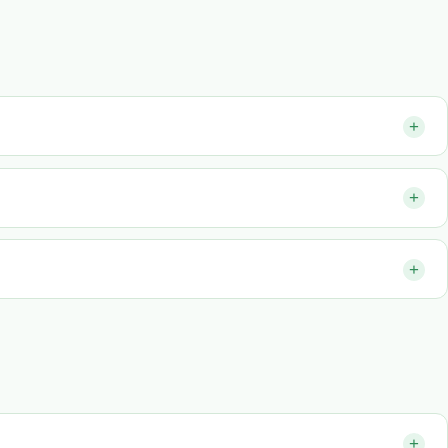
+
+
+
+