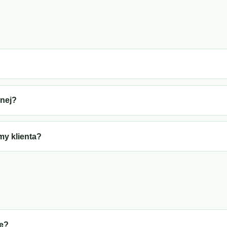
znej?
my klienta?
ne?