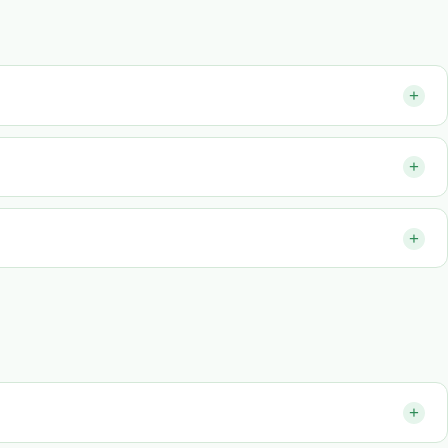
+
+
+
+